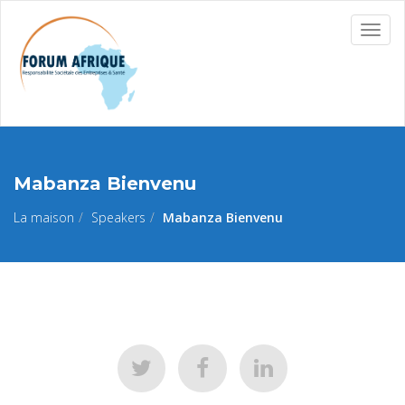
Togg
navig
Mabanza Bienvenu
La maison
Speakers
Mabanza Bienvenu