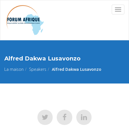
Togg
navig
Alfred Dakwa Lusavonzo
La maison
Speakers
Alfred Dakwa Lusavonzo